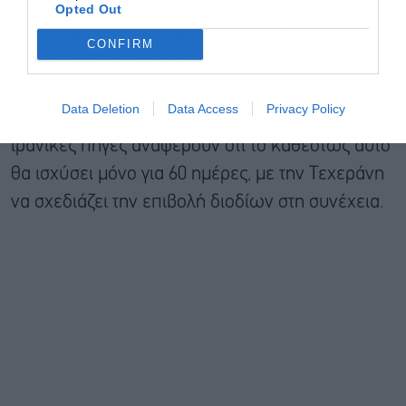
έλλειψη διαφάνειας γύρω από το περιεχόμενο
Opted Out
της προσωρινής συμφωνίας. Αν και έχει
CONFIRM
υπογραφεί ψηφιακά, οι δύο πλευρές την
περιγράφουν διαφορετικά. Ενώ ο Τραμπ
Data Deletion
Data Access
Privacy Policy
επιμένει για ελεύθερη διέλευση χωρίς τέλη,
ιρανικές πηγές αναφέρουν ότι το καθεστώς αυτό
θα ισχύσει μόνο για 60 ημέρες, με την Τεχεράνη
να σχεδιάζει την επιβολή διοδίων στη συνέχεια.