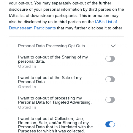
«πρέπει να κάνουμε μια μικρή συζήτηση με τη
your opt-out. You may separately opt-out of the further
disclosure of your personal information by third parties on the
Χεζμπολάχ».
IAB’s list of downstream participants. This information may
also be disclosed by us to third parties on the
IAB’s List of
Στον αντίποδα, η Γαλλία και το Ηνωμένο
Downstream Participants
that may further disclose it to other
third parties.
Βασίλειο εμφανίζονται πιο ενεργές, σχεδιάζοντας
μια διεθνή αποστολή ναρκαλιείας και ασφάλειας
Personal Data Processing Opt Outs
στην οποία περισσότερες από 15 χώρες έχουν
I want to opt-out of the Sharing of my
personal data.
ήδη δεσμεύσει προσωπικό και μέσα. Ο Γάλλος
Opted In
Πρόεδρος,
Εμανουέλ Μακρόν
, τόνισε ότι η χώρα
I want to opt-out of the Sale of my
Personal Data.
του είναι έτοιμη να αναλάβει το μερίδιο της
Opted In
ευθύνης που της αναλογεί, συνδέοντας την
I want to opt-out of processing my
επαναλειτουργία των Στενών με την ευρύτερη
Personal Data for Targeted Advertising.
Opted In
παγκόσμια ειρήνη.
I want to opt-out of Collection, Use,
Retention, Sale, and/or Sharing of my
Το μεγαλύτερο πρόβλημα, πάντως, παραμένει η
Personal Data that Is Unrelated with the
Purposes for which it was collected.