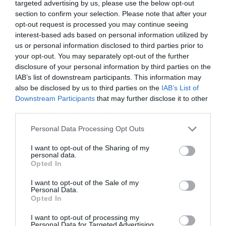
targeted advertising by us, please use the below opt-out
section to confirm your selection. Please note that after your
opt-out request is processed you may continue seeing
interest-based ads based on personal information utilized by
us or personal information disclosed to third parties prior to
your opt-out. You may separately opt-out of the further
Οι Βρυξέλλες διαπιστώνουν ότι η χώρα μας
disclosure of your personal information by third parties on the
IAB’s list of downstream participants. This information may
εξακολουθεί να εξαρτάται σε μεγάλο βαθμό από
also be disclosed by us to third parties on the
IAB’s List of
τα ορυκτά καύσιμα και ειδικά από το φυσικό
Downstream Participants
that may further disclose it to other
third parties.
αέριο. Γι’ αυτό συστήνουν:
Personal Data Processing Opt Outs
ανάπτυξη υπεράκτιων αιολικών πάρκων,
I want to opt-out of the Sharing of my
personal data.
επιτάχυνση των διασυνδέσεων των νησιών,
Opted In
I want to opt-out of the Sale of my
Personal Data.
ενίσχυση των δικτύων διανομής ηλεκτρικής
Opted In
ενέργειας,
I want to opt-out of processing my
Personal Data for Targeted Advertising.