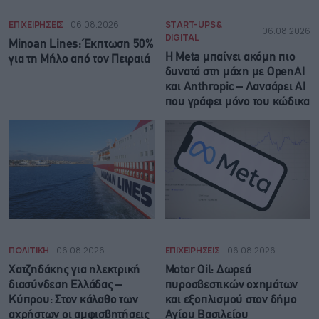
ΕΠΙΧΕΙΡΗΣΕΙΣ
06.08.2026
START-UPS &
06.08.2026
DIGITAL
Minoan Lines: Έκπτωση 50%
Η Meta μπαίνει ακόμη πιο
για τη Μήλο από τον Πειραιά
δυνατά στη μάχη με OpenAI
και Anthropic – Λανσάρει AI
που γράφει μόνο του κώδικα
ΠΟΛΙΤΙΚΗ
06.08.2026
ΕΠΙΧΕΙΡΗΣΕΙΣ
06.08.2026
Χατζηδάκης για ηλεκτρική
Motor Oil: Δωρεά
διασύνδεση Ελλάδας –
πυροσβεστικών οχημάτων
Κύπρου: Στον κάλαθο των
και εξοπλισμού στον δήμο
αχρήστων οι αμφισβητήσεις
Αγίου Βασιλείου