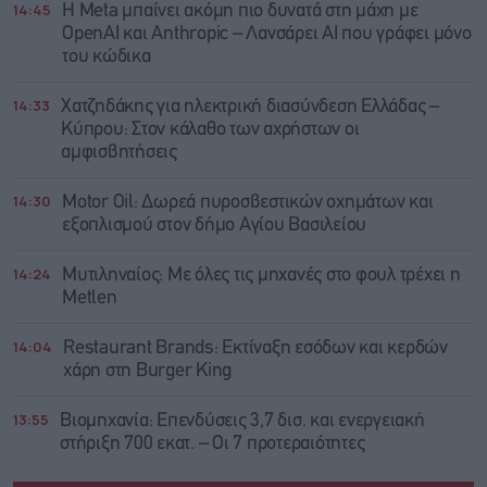
14:45
Η Meta μπαίνει ακόμη πιο δυνατά στη μάχη με
OpenAI και Anthropic – Λανσάρει AI που γράφει μόνο
του κώδικα
14:33
Χατζηδάκης για ηλεκτρική διασύνδεση Ελλάδας –
Κύπρου: Στον κάλαθο των αχρήστων οι
αμφισβητήσεις
14:30
Motor Oil: Δωρεά πυροσβεστικών οχημάτων και
εξοπλισμού στον δήμο Αγίου Βασιλείου
14:24
Μυτιληναίος: Με όλες τις μηχανές στο φουλ τρέχει η
Metlen
14:04
Restaurant Brands: Εκτίναξη εσόδων και κερδών
χάρη στη Burger King
13:55
Βιομηχανία: Επενδύσεις 3,7 δισ. και ενεργειακή
στήριξη 700 εκατ. – Οι 7 προτεραιότητες