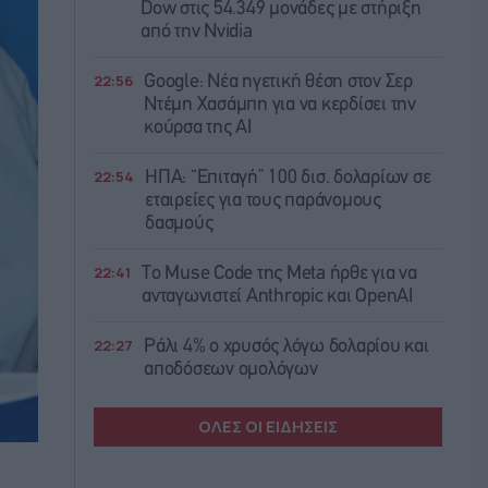
Dow στις 54.349 μονάδες με στήριξη
από την Nvidia
22:56
Google: Νέα ηγετική θέση στον Σερ
Ντέμη Χασάμπη για να κερδίσει την
κούρσα της ΑΙ
22:54
ΗΠΑ: “Επιταγή” 100 δισ. δολαρίων σε
εταιρείες για τους παράνομους
δασμούς
22:41
Το Muse Code της Meta ήρθε για να
ανταγωνιστεί Anthropic και OpenAI
22:27
Ράλι 4% ο χρυσός λόγω δολαρίου και
αποδόσεων ομολόγων
ΟΛΕΣ ΟΙ ΕΙΔΗΣΕΙΣ