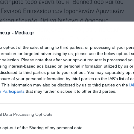
εκτήματα τόσο έναντι του κ. Bennett όσο και του
 Γενικού Επιτελείου των Ισραηλινών Αμυντικών
 χώρα εξακολουθεί να διεξάγει διάφορους
στόσο, είναι επίσης σχετικά νέος στην πολιτική,
e.gr -
Media.gr
 από τους αντιπάλους του. Εκλέχθηκε στην
to opt-out of the sale, sharing to third parties, or processing of your per
ις το 2022. Εντάχθηκε στο πολεμικό υπουργικό
formation for targeted advertising by us, please use the below opt-out s
ιθέσεις της 7ης Οκτωβρίου, αλλά παραιτήθηκε
r selection. Please note that after your opt-out request is processed y
eing interest-based ads based on personal information utilized by us or
disclosed to third parties prior to your opt-out. You may separately opt-
losure of your personal information by third parties on the IAB’s list of
. This information may also be disclosed by us to third parties on the
IA
Participants
that may further disclose it to other third parties.
l Data Processing Opt Outs
o opt-out of the Sharing of my personal data.