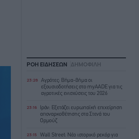
ΡΟΗ ΕΙΔΗΣΕΩΝ
ΔΗΜΟΦΙΛΗ
23:28
Αγρότες: Βήμα-βήμα οι
εξουσιοδοτήσεις στο myAADE για τις
αγροτικές ενισχύσεις του 2026
23:16
Ιράν: Eξετάζει ευρωπαϊκή επιχείρηση
αποναρκοθέτησης στα Στενά του
Ορμούζ
23:15
Wall Street: Νέο ιστορικό ρεκόρ για