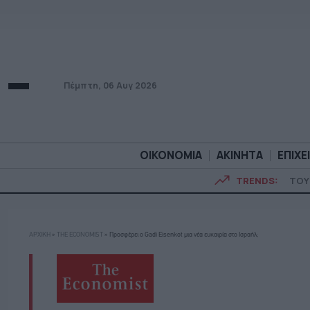
Πέμπτη, 06 Αυγ 2026
ΟΙΚΟΝΟΜΙΑ
ΑΚΙΝΗΤΑ
ΕΠΙΧΕ
TRENDS:
ΤΟΥ
ΟΙΚΟΝΟΜΙΑ
ΑΚΙΝΗΤ
ΑΡΧΙΚΗ
»
THE ECONOMIST
»
Προσφέρει ο Gadi Eisenkot μια νέα ευκαιρία στο Ισραήλ;