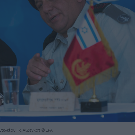
τελείου Γκ. Άιζενκοτ © EPA