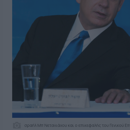
σραήλ Μπ Νετανιάχου και ο επικεφαλής του Γενικού Επι