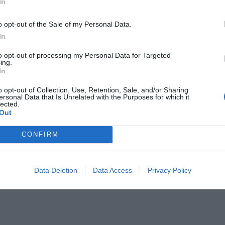
In
o opt-out of the Sale of my Personal Data.
In
ψε στους συναδέλφους του στο πολεμικό
to opt-out of processing my Personal Data for Targeted
ον κ. Netanyahu επειδή «απέφευγε να λάβει
ing.
In
τι το Ισραήλ διακινδύνευε να εμπλακεί σε έναν
o opt-out of Collection, Use, Retention, Sale, and/or Sharing
ν θα κατάφερνε να καταστρέψει τις στρατιωτικές
ersonal Data that Is Unrelated with the Purposes for which it
lected.
των ισλαμιστών της Γάζας.
Out
CONFIRM
Data Deletion
Data Access
Privacy Policy