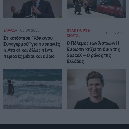
ΕΛΛΑΔΑ
09.08.2026
START-UPS &
09.08.2026
DIGITAL
Σε κατάσταση “Κόκκινου
Ο Πόλεμος των Άστρων: Η
Συναγερμού” για πυρκαγιές
Ευρώπη χτίζει τη δική της
η Αττική και άλλες πέντε
SpaceX – Ο ρόλος της
περιοχές μέχρι και αύριο
Ελλάδας