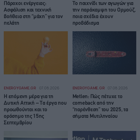
Πάροχοι ενέργειας:
Το παιχνίδι των αγωγών για
Ασφάλιση και τεχνική
την παράκαμψη του Ορμούζ,
βοήθεια στη “μάχη” για τον
ποια σχέδια έχουν
πελάτη
προβάδισμα
ENERGYGAME.GR
07.08.2026
ENERGYGAME.GR
07.08.2026
Η επόμενη μέρα για τη
Metlen: Πώς πέτυχε το
Δυτική Αττική – Τα έργα που
comeback από την
προωθούνται και το
“παρένθεση” του 2025, τα
ορόσημο της 15ης
σήματα Μυτιληναίου
Σεπτεμβρίου