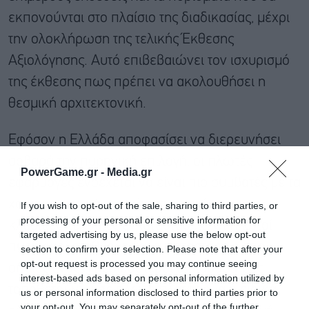
εκπονούνται στο πλαίσιο της διαδικασίας, μέχρι
την ολοκλήρωση της τελικής Έκθεσης
Αξιολόγησης. Αυτό επιβεβαιώνει τον ισχυρισμό
της έκθεσης πως πρέπει να ακολουθήσει η
θεσμική αρχιτεκτονική.
Εφόσον η Ελλάδα αποφασίσει να διερευνήσει
σοβαρά την πυρηνική επιλογή, οι πλωτές
PowerGame.gr -
Media.gr
εφαρμογές ενδέχεται να είναι πιο συμβατές με τα
χαρακτηριστικά της χώρας σε σχέση με τις
If you wish to opt-out of the sale, sharing to third parties, or
processing of your personal or sensitive information for
κλασικές χερσαίες εγκαταστάσεις. Οι πλωτοί
targeted advertising by us, please use the below opt-out
πυρηνικοί σταθμοί είναι εγκαταστάσεις στις
section to confirm your selection. Please note that after your
opt-out request is processed you may continue seeing
οποίες ένας ή περισσότεροι αντιδραστήρες
interest-based ads based on personal information utilized by
τοποθετούνται σε πλωτή πλατφόρμα ή ειδικά
us or personal information disclosed to third parties prior to
your opt-out. You may separately opt-out of the further