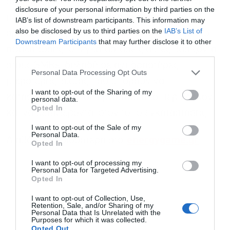
σχεδιασμένο πλοίο, με σκοπό την παραγωγή
disclosure of your personal information by third parties on the
ηλεκτρικής ενέργειας, θερμότητας και, σε
IAB’s list of downstream participants. This information may
also be disclosed by us to third parties on the
IAB’s List of
ορισμένες περιπτώσεις, πόσιμου νερού μέσω
Downstream Participants
that may further disclose it to other
αφαλάτωσης. Οι εγκαταστάσεις αυτές βασίζονται
third parties.
στους SMRs, δηλαδή σε αντιδραστήρες
Personal Data Processing Opt Outs
μικρότερης ισχύος που μπορούν να
I want to opt-out of the Sharing of my
κατασκευάζονται σε εργοστασιακό περιβάλλον
personal data.
Opted In
και να μεταφέρονται στον τόπο εγκατάστασης.
I want to opt-out of the Sale of my
Personal Data.
Διαβάστε περισσότερα στο
energygame.gr
Opted In
I want to opt-out of processing my
Personal Data for Targeted Advertising.
Opted In
I want to opt-out of Collection, Use,
Retention, Sale, and/or Sharing of my
Personal Data that Is Unrelated with the
Purposes for which it was collected.
Opted Out