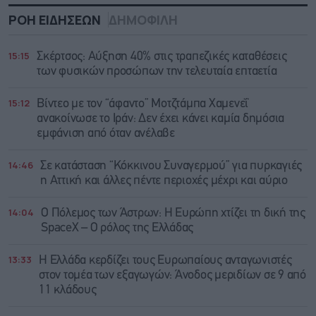
ΡΟΗ ΕΙΔΗΣΕΩΝ
ΔΗΜΟΦΙΛΗ
15:15
Σκέρτσος: Αύξηση 40% στις τραπεζικές καταθέσεις
των φυσικών προσώπων την τελευταία επταετία
15:12
Βίντεο με τον “άφαντο” Μοτζτάμπα Χαμενεΐ
ανακοίνωσε το Ιράν: Δεν έχει κάνει καμία δημόσια
εμφάνιση από όταν ανέλαβε
14:46
Σε κατάσταση “Κόκκινου Συναγερμού” για πυρκαγιές
η Αττική και άλλες πέντε περιοχές μέχρι και αύριο
14:04
Ο Πόλεμος των Άστρων: Η Ευρώπη χτίζει τη δική της
SpaceX – Ο ρόλος της Ελλάδας
13:33
Η Ελλάδα κερδίζει τους Ευρωπαίους ανταγωνιστές
στον τομέα των εξαγωγών: Άνοδος μεριδίων σε 9 από
11 κλάδους