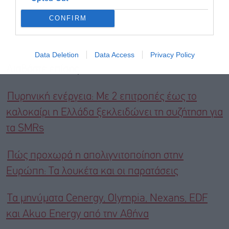
CONFIRM
Data Deletion
Data Access
Privacy Policy
Διαβάστε επίσης
Πυρηνική ενέργεια: Με 2 επιτροπές έως το
καλοκαίρι η Ελλάδα ξεκλειδώνει τη συζήτηση για
τα SMRs
Πώς προχωρά η απολιγνιτοποίηση στην
Ευρώπη: Τα λουκέτα και οι παρατάσεις
Τα μηνύματα Cenergy, Olympia, Nexans, EDF
και Akuo Energy από την Αθήνα